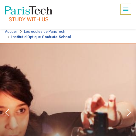
Panneau de gestion des cookies
Aller
Accueil
Les écoles de ParisTech
Institut d'Optique Graduate School
au
contenu
principal