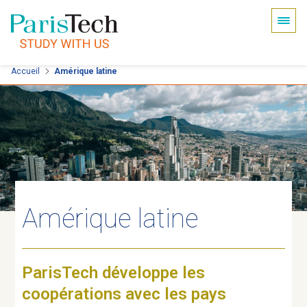
Panneau de gestion des cookies
Aller
Accueil
Amérique latine
au
contenu
principal
Amérique latine
ParisTech développe les
coopérations avec les pays